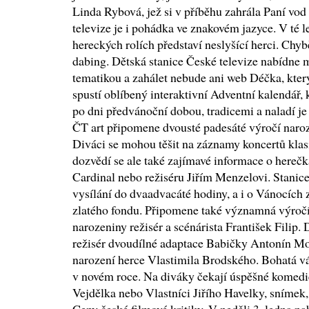
Linda Rybová, jež si v příběhu zahrála Paní vod
televize je i pohádka ve znakovém jazyce. V té l
hereckých rolích představí neslyšící herci. Chyb
dabing. Dětská stanice České televize nabídne 
tematikou a zahálet nebude ani web Déčka, který
spustí oblíbený interaktivní Adventní kalendář,
po dni předvánoční dobou, tradicemi a naladí je
ČT art připomene dvousté padesáté výročí nar
Diváci se mohou těšit na záznamy koncertů klas
dozvědí se ale také zajímavé informace o hereč
Cardinal nebo režiséru Jiřím Menzelovi. Stanice
vysílání do dvaadvacáté hodiny, a i o Vánocích z
zlatého fondu. Připomene také významná výročí
narozeniny režisér a scénárista František Filip. 
režisér dvoudílné adaptace Babičky Antonín Mos
narození herce Vlastimila Brodského. Bohatá vá
v novém roce. Na diváky čekají úspěšné komedie
Vejdělka nebo Vlastníci Jiřího Havelky, snímek, 