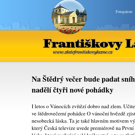
Fotogalerie
Františkovy Lázně
www.zlatefrantiskovylazne.
Na Štědrý večer bude padat sní
nadělí čtyři nové pohádky
I letos o Vánocích zvítězí dobro nad zlem. Učite
ve štědrovečerní pohádce O vánoční hvězdě zjistí
nesobecká láska. Ta je také hlavním motivem v
který Česká televize uvede premiérově na První 