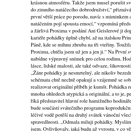
krásnou atmosféru. Takže jsem musel porušit své
do zimního natáčecího dobrodružství,“ přiznává
první větší práce po porodu, navíc s miminkem a 
natáčením pojí spousta emocí,“ vzpomíná před
a žárlivá Proxima v podání Ani Geislerové ji d
kariéře pohádky úplně chybí, až na italskou Pr
Páně, kde se mihnu zhruba na tři vteřiny. Toužil
Proxima, chtěla jsem už jen a jen ji.“ Na První 
nabídne výpravný snímek pro celou rodinu, Hod
lásce, lidské malosti, ale také odvaze, šikovnost
„Žánr pohádky je nesmrtelný, ale nikoliv bezedný
schémata chtě nechtě opakují a vzájemně se sob
realizovat originální příběh je kumšt. Pohádka r
mnoha ohledech atypická a originální, a to je,
říká představitel hlavní role hamižného hodinář
bude součástí svátečního programu koprodukčn
léčivé vodě potěší na druhý svátek vánoční všec
spravedlnosti. „Odmala miluji pohádky. Myslím, 
jsem. Ovlivňovaly, jaká budu až vyrostu, v co vě