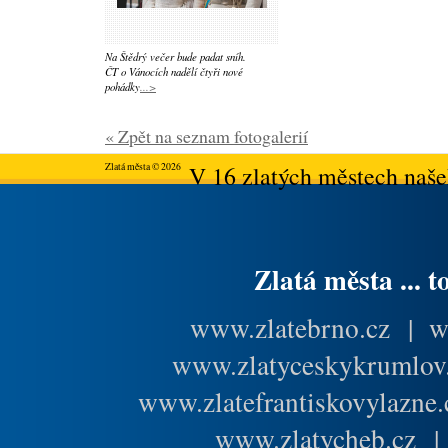
Na Štědrý večer bude padat sníh.
ČT o Vánocích nadělí čtyři nové
pohádky
...>
« Zpět na seznam fotogalerií
Zlatá města © 2026
V 16 zlatých městech našeh
Zlatá města ... t
www.zlatebrno.cz
|
w
www.zlatyceskykrumlov
www.zlatefrantiskovylazne.
www.zlatycheb.cz