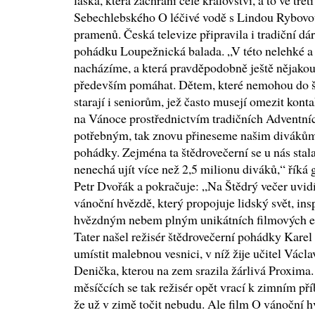
láska, která zachrání celé království, a to ve tř
Sebechlebského O léčivé vodě s Lindou Rybovou 
pramenů. Česká televize připravila i tradiční dár
pohádku Loupežnická balada. „V této nelehké a n
nacházíme, a která pravděpodobně ještě nějakou
především pomáhat. Dětem, které nemohou do šk
starají i seniorům, jež často musejí omezit konta
na Vánoce prostřednictvím tradičních Adventn
potřebným, tak znovu přineseme našim divákům 
pohádky. Zejména ta štědrovečerní se u nás stala 
nenechá ujít více než 2,5 milionu diváků,“ říká 
Petr Dvořák a pokračuje: „Na Štědrý večer uvid
vánoční hvězdě, který propojuje lidský svět, in
hvězdným nebem plným unikátních filmových e
Tater našel režisér štědrovečerní pohádky Kare
umístit malebnou vesnici, v níž žije učitel Václ
Denička, kterou na zem srazila žárlivá Proxima
měsíčcích se tak režisér opět vrací k zimním př
že už v zimě točit nebudu. Ale film O vánoční h