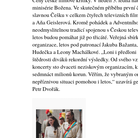
Ceny české filmové kritiky. V neděli 3. ledna na
minisérie Božena. Ve skutečném příběhu první č
slavnou Češku v celkem čtyřech televizních f
a Aňa Geislerová. Kromě pohádek a Adventního
neodmyslitelnou tradicí spojenou s Českou telev
letos budou pomáhat již po třicáté. Veřejná sbír
organizace, letos pod patronací Jakuba Bažanta
Hudečka a Leony Machálkové. „Loni i předloni
štědrosti diváků rekordní výsledky. Od svého 
koncerty sto dvaceti neziskovým organizacím, kt
sedmnáct milionů korun. Věřím, že vybraným or
nepříznivou situaci pomohou i letos,“ uzavírá ge
Petr Dvořák.