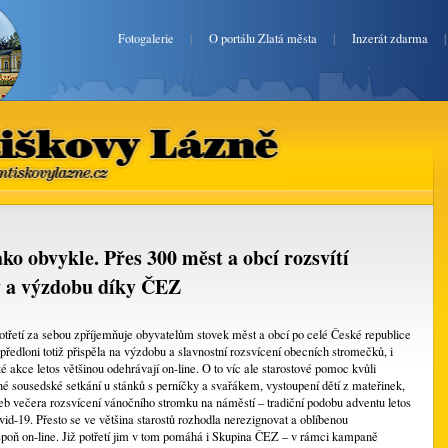
Fotogalerie
|
O portálu Zlatá města
|
Inzerát zdarma
Františkovy Lázně
zlatefrantiskovylazne.cz
ko obvykle. Přes 300 měst a obcí rozsvítí
y a výzdobu díky ČEZ
potřetí za sebou zpříjemňuje obyvatelům stovek měst a obcí po celé České republice
předloni totiž přispěla na výzdobu a slavnostní rozsvícení obecních stromečků, i
é akce letos většinou odehrávají on-line. O to víc ale starostové pomoc kvůli
é sousedské setkání u stánků s perníčky a svařákem, vystoupení dětí z mateřinek,
řeb večera rozsvícení vánočního stromku na náměstí – tradiční podobu adventu letos
id-19. Přesto se ve většina starostů rozhodla nerezignovat a oblíbenou
spoň on-line. Již potřetí jim v tom pomáhá i Skupina ČEZ – v rámci kampaně