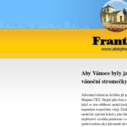
www.
Aby Vánoce byly ja
vánoční stromečk
Adventní čekání na Ježíška již 
Skupina ČEZ. Stejně jako loni a 
když se tyto oblíbené společensk
napnutým rozpočtům vítají. Žádn
společné zpívání koled a jako h
nepříznivě zasáhla pandemie cov
společenskou akci přesunuli ale