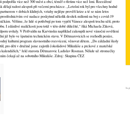
podpořila více než 300 měst a obcí, téměř o třetinu více než loni. Rozzářené
k dělají radost alespoň při večerní procházce. „Letošní rok byl pro všechny hodně
partnerem v dobách klidných, vztahy nejlépe prověří krize a té se nám letos
prostřednictvím své nadace poskytnul několik desítek milionů na boj s covid-19
kám. Věříme, že lidé si potřebují po tom vypětí Vánoce alespoň trochu užít, proto
obu. I zdánlivé maličkosti jsou totiž v této době důležité,“ říká Michaela Ziková,
oru uvítaly. V Petřvaldu na Karvinsku například zakoupili nové vánoční osvětlení
odní již bylo ve špatném technickém stavu. V Dětmarovicích se rozhodli peníze,
vodný kulturní program slavnostního rozsvícení, věnovat dětem. „Do základní školy
ůl, pro děti v družině jsme zajistili čokoládové Mikuláše a prckové z mateřské
ch kalendářích,“ řekl starosta Dětmarovic Ladislav Rosman. Někde už stromečky
cením čekají až na sobotního Mikuláše. Zdroj : Skupina ČEZ
In-p