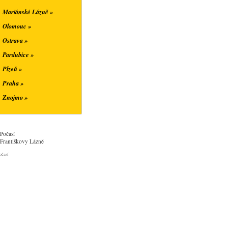
Mariánské Lázně »
Olomouc »
Ostrava »
Pardubice »
Plzeň »
Praha »
Znojmo »
Počasí
Františkovy Lázně
očasí