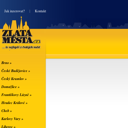
|
Jak inzerovat?
|
Kontakt
Zlatá města
... to nejlepší z
českých měst
Brno »
České Budějovice »
Český Krumlov »
Domažlice »
Františkovy Lázně »
Hradec Králové »
Cheb »
Karlovy Vary »
Liberec »