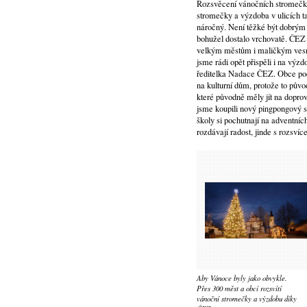
Rozsvěcení vánočních stromečků 
stromečky a výzdoba v ulicích ta
náročný. Není těžké být dobrým 
bohužel dostalo vrchovatě. ČEZ 
velkým městům i maličkým vesnič
jsme rádi opět přispěli i na výzd
ředitelka Nadace ČEZ. Obce podp
na kulturní dům, protože to pův
které původně měly jít na dopro
jsme koupili nový pingpongový st
školy si pochutnají na adventní
rozdávají radost, jinde s rozsví
Aby Vánoce byly jako obvykle.
Přes 300 měst a obcí rozsvítí
vánoční stromečky a výzdobu díky