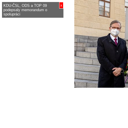
x
KDU-ČSL, ODS a TOP 09
podepsaly memorandum o
spolupráci