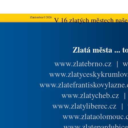
Zlatá města © 2026
V 16 zlatých městech našeh
Zlatá města ... t
www.zlatebrno.cz
|
w
www.zlatyceskykrumlov
www.zlatefrantiskovylazne.
www.zlatycheb.cz
www.zlatyliberec.cz
|
www.zlataolomouc.
www.zlatepardubice