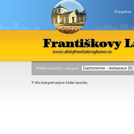
Fotogalerie
Františkovy Lázně
www.zlatefrantiskovylazne.
Prohlížet inzeráty v kategorii:
V této kategorii nejsou žádné inzeráty.