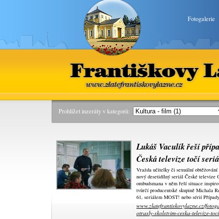
Fotogalerie
Františkovy Lázně
www.zlatefrantiskovylazne.
Prohlížet inzeráty v kategorii:
Lukáš Vaculík řeší přípa
Česká televize točí ser
Vražda učitelky či sexuální obtěžování
nový desetidílný seriál České televize
ombudsmana v něm řeší situace inspir
tvůrčí producentské skupině Michala Re
61, seriálem MOST! nebo sérií Případy
www.zlatefrantiskovylazne.cz/fotoga
otrasly-skolstvim-ceska-televize-toc