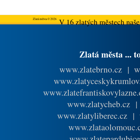
Zlatá města © 2026
V 16 zlatých městech našeh
Zlatá města ... t
www.zlatebrno.cz
|
w
www.zlatyceskykrumlov
www.zlatefrantiskovylazne.
www.zlatycheb.cz
www.zlatyliberec.cz
|
www.zlataolomouc.
www.zlatepardubice