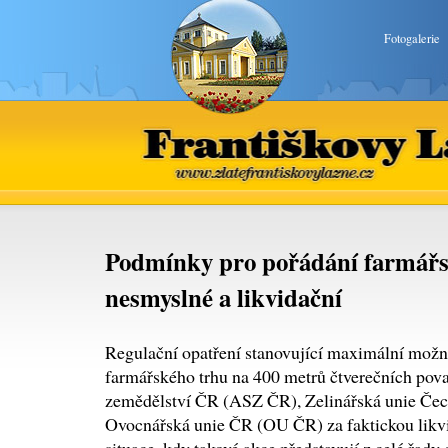
Fotogalerie
Františkovy Lázně
www.zlatefrantiskovylazne.
Podmínky pro pořádání farmářs
nesmyslné a likvidační
Regulační opatření stanovující maximální možn
farmářského trhu na 400 metrů čtverečních po
zemědělství ČR (ASZ ČR), Zelinářská unie Če
Ovocnářská unie ČR (OU ČR) za faktickou likvi