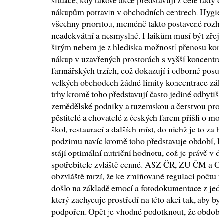
situace, kdy takové akce představují z celé řad
nákupům potravin v obchodních centrech. Hygien
všechny prioritou, nicméně takto postavené roz
neadekvátní a nesmyslné. I laikům musí být zře
širým nebem je z hlediska možností přenosu kor
nákup v uzavřených prostorách s vyšší koncentra
farmářských trzích, což dokazují i odborné posu
velkých obchodech žádné limity koncentrace zá
trhy kromě toho představují často jediné odbyti
zemědělské podniky a tuzemskou a čerstvou prod
pěstitelé a chovatelé z českých farem přišli o 
škol, restaurací a dalších míst, do nichž je to z
podzimu navíc kromě toho představuje období, k
stájí optimální nutriční hodnotu, což je právě v
spotřebitele zvláště cenné. ASZ ČR, ZU ČM a O
obzvláště mrzí, že ke zmiňované regulaci počtu
došlo na základě emocí a fotodokumentace z je
který zachycuje prostředí na této akci tak, aby 
podpořen. Opět je vhodné podotknout, že obdob