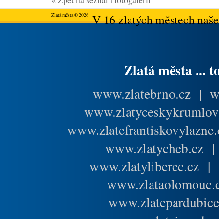
« Zpět na seznam fotogalerií
Zlatá města © 2026
V 16 zlatých městech našeh
Zlatá města ... t
www.zlatebrno.cz
|
w
www.zlatyceskykrumlov
www.zlatefrantiskovylazne.
www.zlatycheb.cz
www.zlatyliberec.cz
|
www.zlataolomouc.
www.zlatepardubice