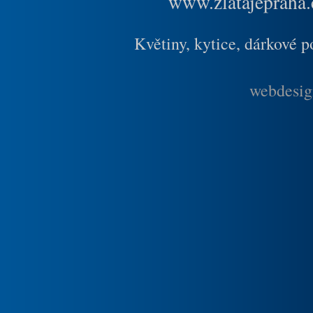
www.zlatajepraha.
Květiny, kytice, dárkové 
webdesig