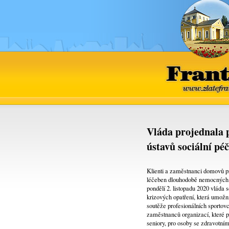
www.
Vláda projednala p
ústavů sociální pé
Klienti a zaměstnanci domovů pr
léčeben dlouhodobě nemocných 
pondělí 2. listopadu 2020 vláda 
krizových opatření, která umožn
soutěže profesionálních sportovc
zaměstnanců organizací, které p
seniory, pro osoby se zdravotní