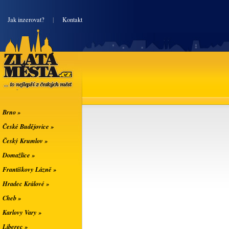
|
Jak inzerovat?
|
Kontakt
Zlatá města
... to nejlepší z
českých měst
Brno »
České Budějovice »
Český Krumlov »
Domažlice »
Františkovy Lázně »
Hradec Králové »
Cheb »
Karlovy Vary »
Liberec »