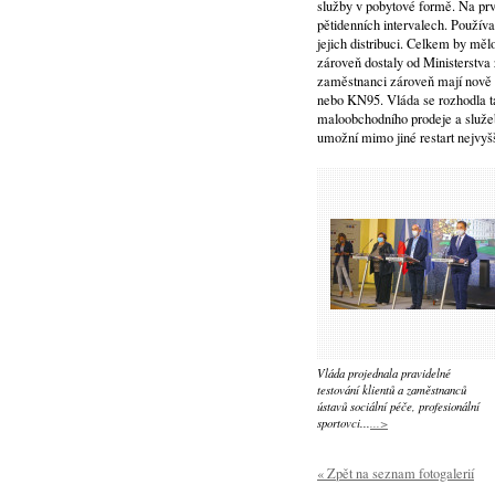
služby v pobytové formě. Na prvn
pětidenních intervalech. Používat
jejich distribuci. Celkem by měl
zároveň dostaly od Ministerstva 
zaměstnanci zároveň mají nově ul
nebo KN95. Vláda se rozhodla t
maloobchodního prodeje a služeb
umožní mimo jiné restart nejvyšš
Vláda projednala pravidelné
testování klientů a zaměstnanců
ústavů sociální péče, profesionální
sportovci...
...>
« Zpět na seznam fotogalerií