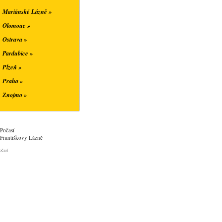
Mariánské Lázně »
Olomouc »
Ostrava »
Pardubice »
Plzeň »
Praha »
Znojmo »
Počasí
Františkovy Lázně
očasí