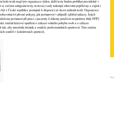
í kolo testů mají tyto organizace týden, další testy budou probíhat pravidelně v
 se začnou antigenní testy, testovací sady nakoupí zdravotní pojišťovny a zajistí i
o být v České republice postupně k dispozici až deset milionů testů. Organizace
zdravotnictví přesné pokyny, jak postupovat v případě zjištění nákazy. Jejich
oženu povinnost při práci s pacienty či klienty používat respirátory třídy FFP2
aké změnit krizová opatření o zákazu volného pohybu osob a o zákazu
 tak, aby umožnila trénink a soutěže profesionálních sportovců. Tato změna
ích soutěží v kolektivních sportech.
In-p