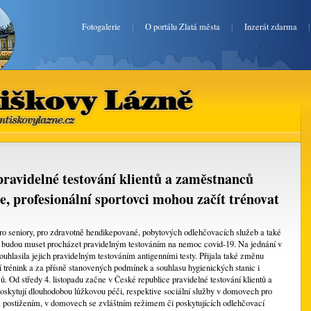
Fotogalerie
|
O portálu Zlatá města
|
Inzerát zdarma
Františkovy Lázně
zlatefrantiskovylazne.cz
ravidelné testování klientů a zaměstnanců
če, profesionální sportovci mohou začít trénovat
o seniory, pro zdravotně hendikepované, pobytových odlehčovacích služeb a také
budou muset procházet pravidelným testováním na nemoc covid-19. Na jednání v
souhlasila jejich pravidelným testováním antigenními testy. Přijala také změnu
í trénink a za přísně stanovených podmínek a souhlasu hygienických stanic i
ů. Od středy 4. listopadu začne v České republice pravidelné testování klientů a
oskytují dlouhodobou lůžkovou péči, respektive sociální služby v domovech pro
m postižením, v domovech se zvláštním režimem či poskytujících odlehčovací