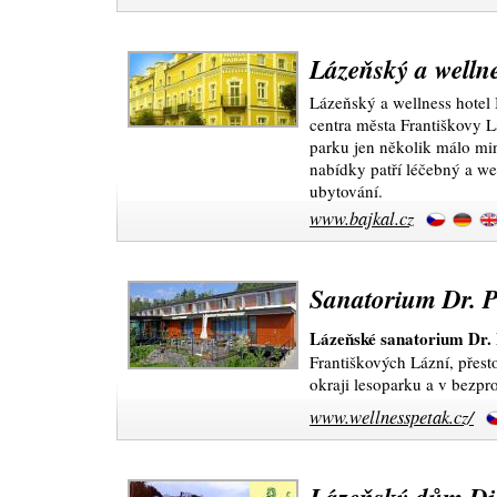
Lázeňský a wellne
Lázeňský a wellness hotel B
centra města Františkovy L
parku jen několik málo mi
nabídky patří léčebný a we
ubytování.
www.bajkal.cz
Sanatorium Dr. Pe
Lázeňské sanatorium Dr.
Františkových Lázní, přest
okraji lesoparku a v bezpr
www.wellnesspetak.cz/