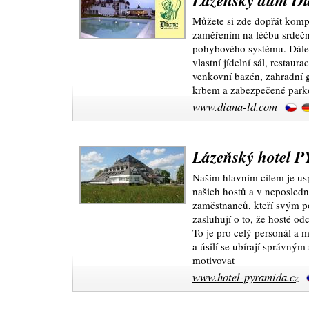
Lázeňský dům D
Můžete si zde dopřát komp
zaměřením na léčbu srdeč
pohybového systému. Dále 
vlastní jídelní sál, restaura
venkovní bazén, zahradní g
krbem a zabezpečené parko
www.diana-ld.com
Lázeňský hotel
Našim hlavním cílem je us
našich hostů a v neposledn
zaměstnanců, kteří svým p
zasluhují o to, že hosté od
To je pro celý personál a 
a úsilí se ubírají správným
motivovat
www.hotel-pyramida.cz