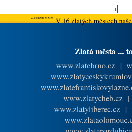
1
Zlatá města © 2026
V 16 zlatých městech našeh
Zlatá města ... t
www.zlatebrno.cz
|
w
www.zlatyceskykrumlov
www.zlatefrantiskovylazne.
www.zlatycheb.cz
www.zlatyliberec.cz
|
www.zlataolomouc.
www.zlatepardubice