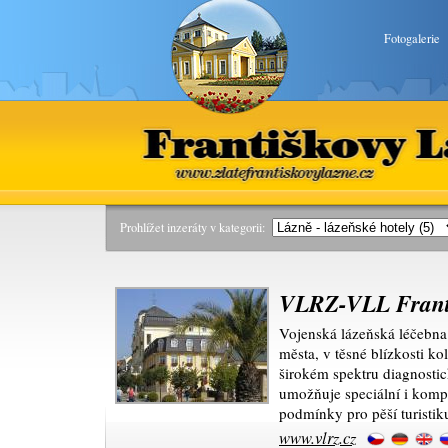
Fotogalerie
Františkovy Lázně
www.zlatefrantiskovylazne.
Prohlížet inzeráty v kategorii:
VLRZ-VLL Frant
Vojenská lázeňská léčebna 
města, v těsné blízkosti ko
širokém spektru diagnostic
umožňuje speciální i komp
podmínky pro pěší turistiku
www.vlrz.cz