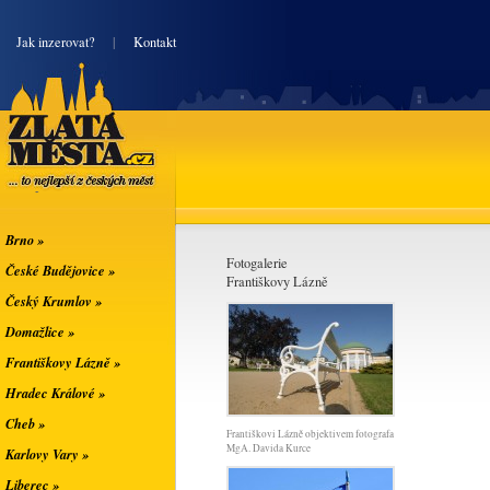
|
Jak inzerovat?
|
Kontakt
Zlatá města
... to nejlepší z
českých měst
Brno »
Fotogalerie
České Budějovice »
Františkovy Lázně
Český Krumlov »
Domažlice »
Františkovy Lázně »
Hradec Králové »
Cheb »
Františkovi Lázně objektivem fotografa
MgA. Davida Kurce
Karlovy Vary »
Liberec »