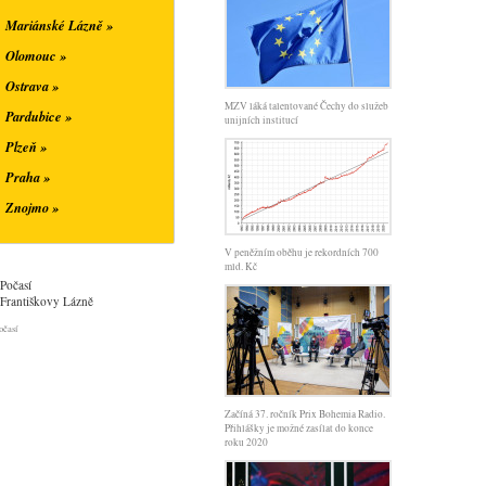
Mariánské Lázně »
Olomouc »
Ostrava »
MZV láká talentované Čechy do služeb
Pardubice »
unijních institucí
Plzeň »
Praha »
Znojmo »
V peněžním oběhu je rekordních 700
mld. Kč
Počasí
Františkovy Lázně
očasí
Začíná 37. ročník Prix Bohemia Radio.
Přihlášky je možné zasílat do konce
roku 2020