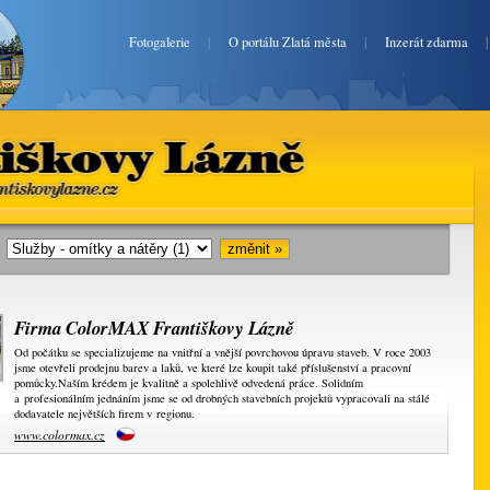
Fotogalerie
|
O portálu Zlatá města
|
Inzerát zdarma
Františkovy Lázně
zlatefrantiskovylazne.cz
i:
Firma ColorMAX Františkovy Lázně
Od počátku se specializujeme na vnitřní a vnější povrchovou úpravu staveb. V roce 2003
jsme otevřeli prodejnu barev a laků, ve které lze koupit také příslušenství a pracovní
pomůcky.Naším krédem je kvalitně a spolehlivě odvedená práce. Solidním
a profesionálním jednáním jsme se od drobných stavebních projektů vypracovali na stálé
dodavatele největších firem v regionu.
www.colormax.cz