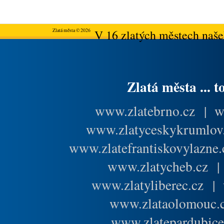
Zlatá města © 2026
V 16 zlatých městech našeh
Zlatá města ... t
www.zlatebrno.cz
|
w
www.zlatyceskykrumlov
www.zlatefrantiskovylazne.
www.zlatycheb.cz
www.zlatyliberec.cz
|
www.zlataolomouc.
www.zlatepardubice