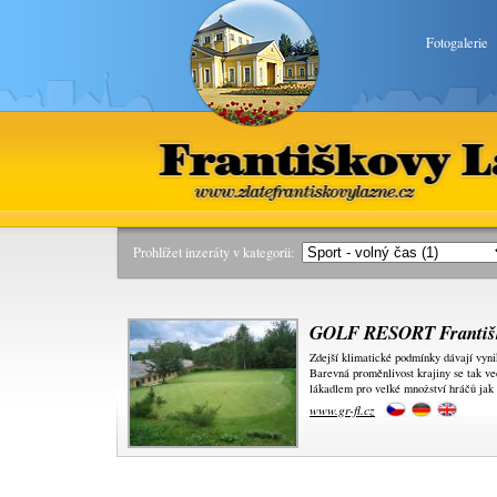
Fotogalerie
Františkovy Lázně
www.zlatefrantiskovylazne.
Prohlížet inzeráty v kategorii:
GOLF RESORT Františ
Zdejší klimatické podmínky dávají vynik
Barevná proměnlivost krajiny se tak ved
lákadlem pro velké množství hráčů jak 
www.gr-fl.cz