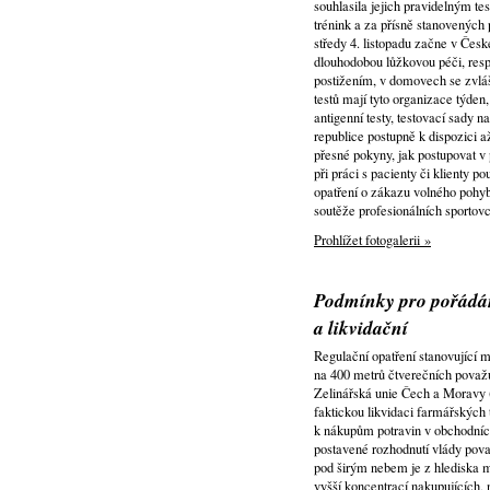
souhlasila jejich pravidelným te
trénink a za přísně stanovených
středy 4. listopadu začne v Česk
dlouhodobou lůžkovou péči, resp
postižením, v domovech se zvláš
testů mají tyto organizace týden
antigenní testy, testovací sady n
republice postupně k dispozici a
přesné pokyny, jak postupovat v
při práci s pacienty či klienty 
opatření o zákazu volného pohyb
soutěže profesionálních sportovc
Prohlížet fotogalerii »
Podmínky pro pořádán
a likvidační
Regulační opatření stanovující 
na 400 metrů čtverečních pova
Zelinářská unie Čech a Morav
faktickou likvidaci farmářských 
k nákupům potravin v obchodních
postavené rozhodnutí vlády pova
pod širým nebem je z hlediska m
vyšší koncentrací nakupujících, 