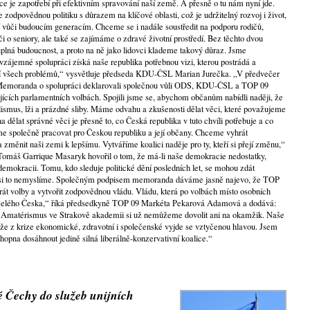
íce je zapotřebí při efektivním spravování naší země. A přesně o tu nám nyní jde.
dpovědnou politiku s důrazem na klíčové oblasti, což je udržitelný rozvoj i život,
 vůči budoucím generacím. Chceme se i nadále soustředit na podporu rodičů,
i o seniory, ale také se zajímáme o zdravé životní prostředí. Bez těchto dvou
plná budoucnost, a proto na ně jako lidovci klademe takový důraz. Jsme
vzájemné spolupráci získá naše republika potřebnou vizi, kterou postrádá a
ení všech problémů,“ vysvětluje předseda KDU-ČSL Marian Jurečka. „V předvečer
 Memoranda o spolupráci deklarovali společnou vůli ODS, KDU-ČSL a TOP 09
ících parlamentních volbách. Spojili jsme se, abychom občanům nabídli naději, že
lismus, lži a prázdné sliby. Máme odvahu a zkušenosti dělat věci, které považujeme
 dělat správné věci je přesně to, co Česká republika v tuto chvíli potřebuje a co
eme společně pracovat pro Českou republiku a její občany. Chceme vyhrát
 změnit naši zemi k lepšímu. Vytváříme koalici naděje pro ty, kteří si přejí změnu,“
„Tomáš Garrique Masaryk hovořil o tom, že má-li naše demokracie nedostatky,
demokracii. Tomu, kdo sleduje politické dění posledních let, se mohou zdát
 si to nemyslíme. Společným podpisem memoranda dáváme jasně najevo, že TOP
t volby a vytvořit zodpovědnou vládu. Vládu, která po volbách místo osobních
 celého Česka,“ říká předsedkyně TOP 09 Markéta Pekarová Adamová a dodává:
 Amatérismus ve Strakově akademii si už nemůžeme dovolit ani na okamžik. Naše
, že z krize ekonomické, zdravotní i společenské vyjde se vztyčenou hlavou. Jsem
chopna dosáhnout jedině silná liberálně-konzervativní koalice.“
 Čechy do služeb unijních