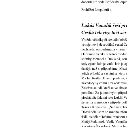
doporučit,“ dodal šéf české dipl
Prohlížet fotogalerii »
Lukáš Vaculík řeší pří
Česká televize točí se
Vražda učitelky či sexuální obtě
věnuje nový desetidílný seriál Č
školského ombudsmana v něm řeš
Ochránce vzniká v tvůrčí produce
snímky Metanol a Dukla 61, seri
tedy zjistit, kdo je viník, kdo je
častěji, než si připouštíme. Mez
jejich příběhů a zastání se těch, 
Michal Reitler. Hlavní postava,
navzdory systému a zavedeným z
Zastává se lidí, kteří se ve ško
pomáhat. Za jednotlivými případ
představitel hlavní role Lukáš V
že se na ni mohou v případě pot
Tereza Kopáčová. „Scénáře Tomáš
Dozvěděla jsem se mnoho informa
třídě, vzdělání řešíme mnohem v
Matěj Podzimek. Vedle Vaculíka
Kodetová Šporclová, Martha Iss