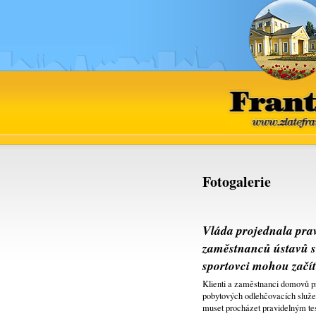
www.
Fotogalerie
Vláda projednala prav
zaměstnanců ústavů so
sportovci mohou začít
Klienti a zaměstnanci domovů pr
pobytových odlehčovacích služ
muset procházet pravidelným tes