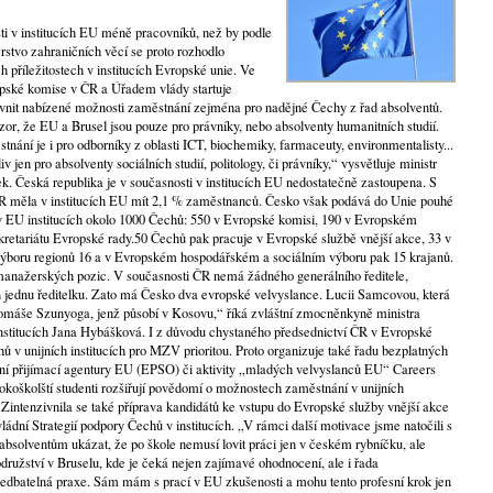
i v institucích EU méně pracovníků, než by podle
rstvo zahraničních věcí se proto rozhodlo
 příležitostech v institucích Evropské unie. Ve
pské komise v ČR a Úřadem vlády startuje
ivnit nabízené možnosti zaměstnání zejména pro nadějné Čechy z řad absolventů.
zor, že EU a Brusel jsou pouze pro právníky, nebo absolventy humanitních studií.
ání je i pro odborníky z oblasti ICT, biochemiky, farmaceuty, environmentalisty...
v jen pro absolventy sociálních studií, politology, či právníky,“ vysvětluje ministr
k. Česká republika je v současnosti v institucích EU nedostatečně zastoupena. S
R měla v institucích EU mít 2,1 % zaměstnanců. Česko však podává do Unie pouhé
v EU institucích okolo 1000 Čechů: 550 v Evropské komisi, 190 v Evropském
retariátu Evropské rady.50 Čechů pak pracuje v Evropské službě vnější akce, 33 v
boru regionů 16 a v Evropském hospodářském a sociálním výboru pak 15 krajanů.
ti manažerských pozic. V současnosti ČR nemá žádného generálního ředitele,
 jednu ředitelku. Zato má Česko dva evropské velvyslance. Lucii Samcovou, která
Tomáše Szunyoga, jenž působí v Kosovu,“ říká zvláštní zmocněnkyně ministra
nstitucích Jana Hybášková. I z důvodu chystaného předsednictví ČR v Evropské
hů v unijních institucích pro MZV prioritou. Proto organizuje také řadu bezplatných
ání přijímací agentury EU (EPSO) či aktivity „mladých velvyslanců EU“ Careers
koškolští studenti rozšiřují povědomí o možnostech zaměstnání v unijních
 Zintenzivnila se také příprava kandidátů ke vstupu do Evropské služby vnější akce
ládní Strategií podpory Čechů v institucích. „V rámci další motivace jsme natočili s
absolventům ukázat, že po škole nemusí lovit práci jen v českém rybníčku, ale
družství v Bruselu, kde je čeká nejen zajímavé ohodnocení, ale i řada
edbatelná praxe. Sám mám s prací v EU zkušenosti a mohu tento profesní krok jen