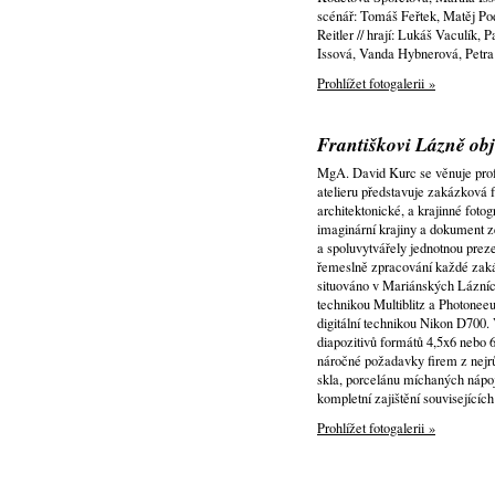
scénář: Tomáš Feřtek, Matěj Pod
Reitler // hrají: Lukáš Vaculík,
Issová, Vanda Hybnerová, Petra
Prohlížet fotogalerii »
Františkovi Lázně ob
MgA. David Kurc se věnuje profe
atelieru představuje zakázková f
architektonické, a krajinné fotog
imaginární krajiny a dokument z
a spoluvytvářely jednotnou preze
řemeslně zpracování každé zaká
situováno v Mariánských Lázních
technikou Multiblitz a Photone
digitální technikou Nikon D700
diapozitivů formátů 4,5x6 nebo 
náročné požadavky firem z nejrů
skla, porcelánu míchaných nápo
kompletní zajištění souvisejících
Prohlížet fotogalerii »