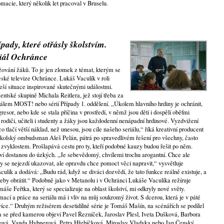
omacie, který několik let pracoval v Bruselu.
pady, které otřásly školstvím.
riál Ochránce
žování žáků. To je jen zlomek z témat, kterým se
eské televize Ochránce. Lukáš Vaculík v roli
í situace inspirované skutečnými událostmi.
ntské skupině Michala Reitlera, jež stojí třeba za
álem MOST! nebo sérií Případy 1. oddělení. „Úkolem hlavního hrdiny je ochránit,
 agresor, nebo kde se stala příčina v prostředí, v němž jsou děti i dospělí oběťmi
i rodiči, učiteli i studenty a žáky jsou každodenní nenápadní hrdinové. Vyzdvižení
co tlačí větší náklad, než unesou, jsou cíle našeho seriálu,“ říká kreativní producent
 školský ombudsman Aleš Pelán, pátrá po spravedlivém řešení pro všechny, často
vyklostem. Prošlapává cestu pro ty, kteří podobné kauzy budou řešit po něm.
lství dostanou do úzkých. „Je sebevědomý, chvílemi trochu arogantní. Chce ale
y se nejezdí ukazovat, ale opravdu chce pomoct věci napravit,“ vysvětluje
aculík a dodává: „Budu rád, když se diváci dozvědí, že tato funkce reálně existuje, a
řeby obrátit.“ Podobně jako v Metanolu i v Ochránci Lukáše Vaculíka režíruje
e Feřtka, který se specializuje na oblast školství, mi odkryly nové světy.
cí a práce na seriálu má i vliv na můj soukromý život. S dcerou, která je v páté
íce.“ Druhým režisérem desetidílné série je Tomáš Mašín, na scénářích se podílel
 se před kamerou objeví Pavel Řezníček, Jaroslav Plesl, Iveta Dušková, Barbora
ová, Vanda Hybnerová, Petra Hřebíčková, Miroslav Vladyka nebo Jan Čenský.