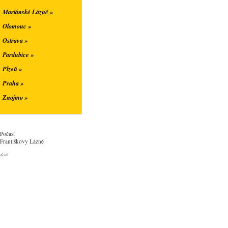
Mariánské Lázně »
Olomouc »
Ostrava »
Pardubice »
Plzeň »
Praha »
Znojmo »
Počasí
Františkovy Lázně
očasí