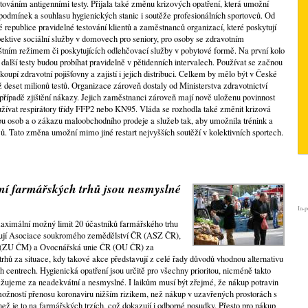
stováním antigenními testy. Přijala také změnu krizových opatření, která umožní
 podmínek a souhlasu hygienických stanic i soutěže profesionálních sportovců. Od
é republice pravidelné testování klientů a zaměstnanců organizací, které poskytují
ektive sociální služby v domovech pro seniory, pro osoby se zdravotním
tním režimem či poskytujících odlehčovací služby v pobytové formě. Na první kolo
, další testy budou probíhat pravidelně v pětidenních intervalech. Používat se začnou
akoupí zdravotní pojišťovny a zajistí i jejich distribuci. Celkem by mělo být v České
ž deset milionů testů. Organizace zároveň dostaly od Ministerstva zdravotnictví
 případě zjištění nákazy. Jejich zaměstnanci zároveň mají nově uloženu povinnost
používat respirátory třídy FFP2 nebo KN95. Vláda se rozhodla také změnit krizová
u osob a o zákazu maloobchodního prodeje a služeb tak, aby umožnila trénink a
ů. Tato změna umožní mimo jiné restart nejvyšších soutěží v kolektivních sportech.
í farmářských trhů jsou nesmyslné
In-p
maximální možný limit 20 účastníků farmářského trhu
žují Asociace soukromého zemědělství ČR (ASZ ČR),
y (ZU ČM) a Ovocnářská unie ČR (OU ČR) za
trhů za situace, kdy takové akce představují z celé řady důvodů vhodnou alternativu
 centrech. Hygienická opatření jsou určitě pro všechny prioritou, nicméně takto
žujeme za neadekvátní a nesmyslné. I laikům musí být zřejmé, že nákup potravin
ožností přenosu koronaviru nižším rizikem, než nákup v uzavřených prostorách s
než je to na farmářských trzích, což dokazují i odborné posudky. Přesto pro nákup