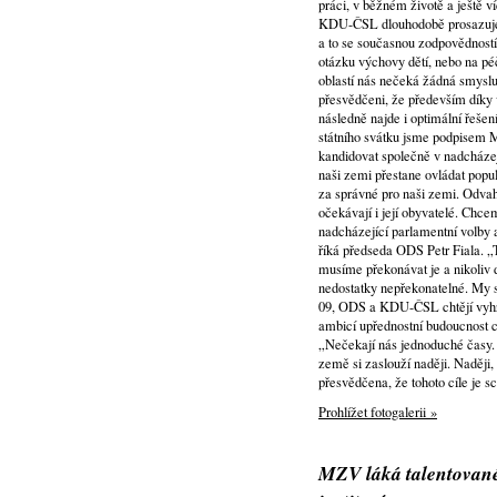
práci, v běžném životě a ještě v
KDU-ČSL dlouhodobě prosazuje zo
a to se současnou zodpovědností
otázku výchovy dětí, nebo na péč
oblastí nás nečeká žádná smyslu
přesvědčeni, že především díky 
následně najde i optimální řeš
státního svátku jsme podpisem
kandidovat společně v nadcházej
naši zemi přestane ovládat popu
za správné pro naši zemi. Odvaha
očekávají i její obyvatelé. Chc
nadcházející parlamentní volby a
říká předseda ODS Petr Fiala. 
musíme překonávat je a nikoliv 
nedostatky nepřekonatelné. My
09, ODS a KDU-ČSL chtějí vyhrá
ambicí upřednostní budoucnost
„Nečekají nás jednoduché časy.
země si zaslouží naději. Naději
přesvědčena, že tohoto cíle je s
Prohlížet fotogalerii »
MZV láká talentované