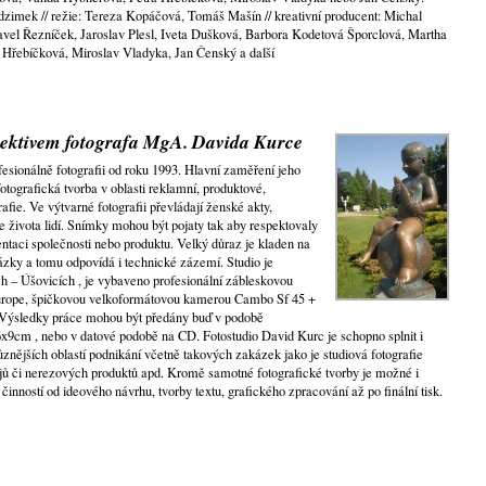
zimek // režie: Tereza Kopáčová, Tomáš Mašín // kreativní producent: Michal
 Pavel Řezníček, Jaroslav Plesl, Iveta Dušková, Barbora Kodetová Šporclová, Martha
 Hřebíčková, Miroslav Vladyka, Jan Čenský a další
jektivem fotografa MgA. Davida Kurce
sionálně fotografii od roku 1993. Hlavní zaměření jeho
otografická tvorba v oblasti reklamní, produktové,
rafie. Ve výtvarné fotografii převládají ženské akty,
e života lidí. Snímky mohou být pojaty tak aby respektovaly
ntaci společnosti nebo produktu. Velký důraz je kladen na
zky a tomu odpovídá i technické zázemí. Studio je
 – Úšovicích , je vybaveno profesionální zábleskovou
europe, špičkovou velkoformátovou kamerou Cambo Sf 45 +
. Výsledky práce mohou být předány buď v podobě
6x9cm , nebo v datové podobě na CD. Fotostudio David Kurc je schopno splnit i
znějších oblastí podnikání včetně takových zakázek jako je studiová fotografie
jů či nerezových produktů apd. Kromě samotné fotografické tvorby je možné i
 činností od ideového návrhu, tvorby textu, grafického zpracování až po finální tisk.