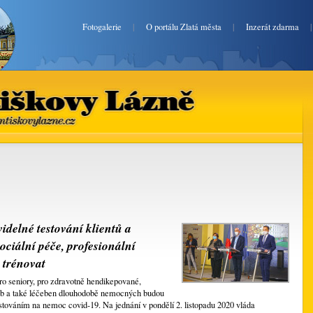
Fotogalerie
|
O portálu Zlatá města
|
Inzerát zdarma
Františkovy Lázně
zlatefrantiskovylazne.cz
idelné testování klientů a
ciální péče, profesionální
 trénovat
o seniory, pro zdravotně hendikepované,
eb a také léčeben dlouhodobě nemocných budou
továním na nemoc covid-19. Na jednání v pondělí 2. listopadu 2020 vláda