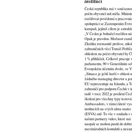
institucí
Česká republika má v současnost
počtu obyvatel mít měla. Ministe
rozšiřovat povědomí o pracovních
spolupráci se Zastoupením Evro
kampaň, jejímž cílem je zatrakt
„V Česku je bohužel rozšířen ná
Opak je pravdou. Možnost zaměstn
Zkrátka rozmanité profese, nikoli
zahraničních věcí Tomáš Petříče
ohledem na počet obyvatel by Č
1 % přihlášek. Celkově pracuje 
parlamentu, 90 v Generálním sek
Evropském účetním dvoře, ve Vý
„Situace je ještě horší v oblas
žádného managing director a jen
EU reprezentuje na Islandu, a 
zahraničí pro podporu Čechů v i
radě v roce 2022 je posílení Čec
školení pro všechny typy testov
Ambassadors, v rámci které vyso
institucích na svých alma mater.
(ESVA) atd. To vše v souladu s v
našimi partnery video, které má 
naopak se mohou pustit do dobro
mezinárodních kontaktů a nezan