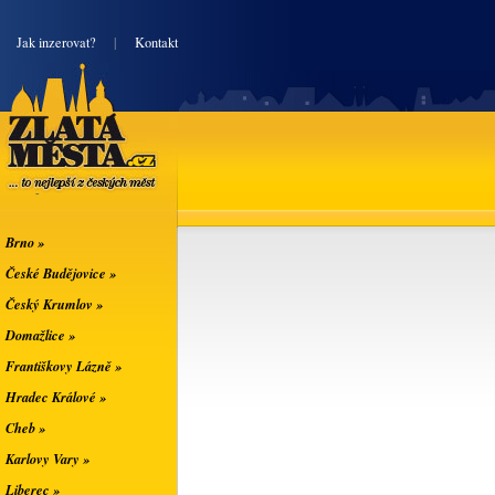
|
Jak inzerovat?
|
Kontakt
Zlatá města
... to nejlepší z
českých měst
Brno »
České Budějovice »
Český Krumlov »
Domažlice »
Františkovy Lázně »
Hradec Králové »
Cheb »
Karlovy Vary »
Liberec »