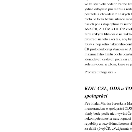
ve velkých obchodech žádné limi
jediné odbytiště pro menší a ro
pěstitelé a chovatelé z českých 
nichž je to za běžné situace mo
našich polí i stájí optimální nut
ASZ ČR, ZU ČM a OU ČR v této s
farmářských trhů došlo na zákl
prostředí na této akci tak, aby
fotky z nějakého nákupního cent
ČR proto podporují stanovisko A
maximálního limitu počtu účastn
identických českých potravin a t
zeleniny, což je zboží, které se
Prohlížet fotogalerii »
KDU-ČSL, ODS a TOP
spolupráci
Petr Fiala, Marian Jurečka a M
memorandum o spolupráci ODS,
vlády bude podle nich vyvést Čes
nekompetentnost a neschopnost 
republiky a nezvládnutí koronavi
za další vývoj ČR. „Vzájemná kon