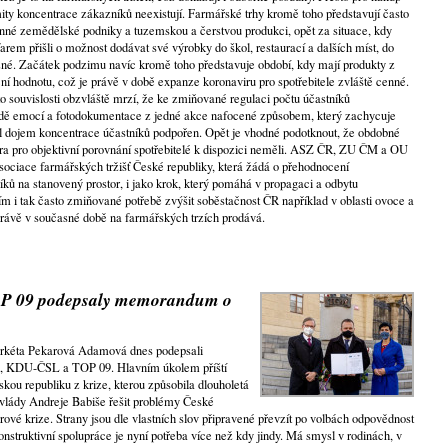
ty koncentrace zákazníků neexistují. Farmářské trhy kromě toho představují často
dinné zemědělské podniky a tuzemskou a čerstvou produkci, opět za situace, kdy
farem přišli o možnost dodávat své výrobky do škol, restaurací a dalších míst, do
žné. Začátek podzimu navíc kromě toho představuje období, kdy mají produkty z
riční hodnotu, což je právě v době expanze koronaviru pro spotřebitele zvláště cenné.
ouvislosti obzvláště mrzí, že ke zmiňované regulaci počtu účastníků
adě emocí a fotodokumentace z jedné akce nafocené způsobem, který zachycuje
 byl dojem koncentrace účastníků podpořen. Opět je vhodné podotknout, že obdobné
ra pro objektivní porovnání spotřebitelé k dispozici neměli. ASZ ČR, ZU ČM a OU
sociace farmářských tržišť České republiky, která žádá o přehodnocení
íků na stanovený prostor, i jako krok, který pomáhá v propagaci a odbytu
ím i tak často zmiňované potřebě zvýšit soběstačnost ČR například v oblasti ovoce a
 právě v současné době na farmářských trzích prodává.
 09 podepsaly memorandum o
arkéta Pekarová Adamová dnes podepsali
 KDU-ČSL a TOP 09. Hlavním úkolem příští
kou republiku z krize, kterou způsobila dlouholetá
vlády Andreje Babiše řešit problémy České
rové krize. Strany jsou dle vlastních slov připravené převzít po volbách odpovědnost
struktivní spolupráce je nyní potřeba více než kdy jindy. Má smysl v rodinách, v